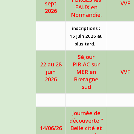
sept
VVF
EAUX en
2026
Normandie.
inscriptions :
15 Juin 2026 au
plus tard.
Séjour
22 au 28
PIRIAC sur
juin
MER en
VVF
2026
Bretagne
sud
Journée de
découverte ”
14/06/26
Belle cité et