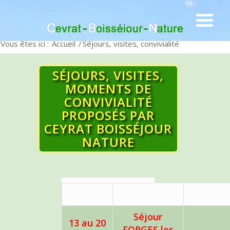
Vous êtes ici :
Accueil
/
Séjours, visites, convivialité
SÉJOURS, VISITES,
MOMENTS DE
CONVIVIALITÉ
PROPOSÉS PAR
CEYRAT BOISSÉJOUR
NATURE
Séjour
13 au 20
FORGES les