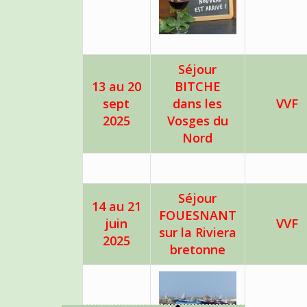
Séjour
13 au 20
BITCHE
sept
dans les
VVF
2025
Vosges du
Nord
Séjour
14 au 21
FOUESNANT
juin
VVF
sur la Riviera
2025
bretonne