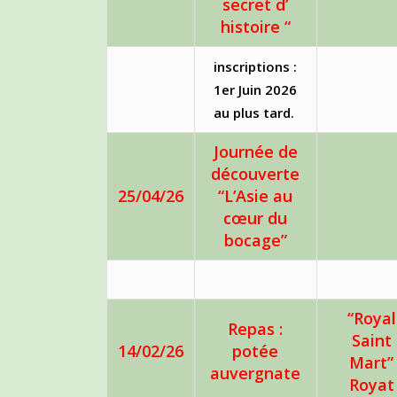
secret d’
histoire “
inscriptions :
1er Juin 2026
au plus tard.
Journée de
découverte
25/04/26
“L’Asie au
cœur du
bocage”
“Royal
Repas :
Saint
14/02/26
potée
Mart”
auvergnate
Royat