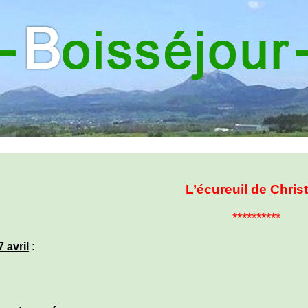
L’écureuil de Chris
**********
 avril
: