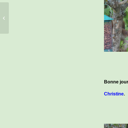
les pensées du Covid
(2)
Bonne jour
Christine
.