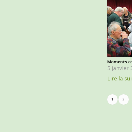
Moments co
5 janvier
Lire la su
1
2