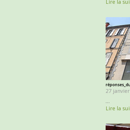
Lire la su
réponses_d
27 janvie
…
Lire la su