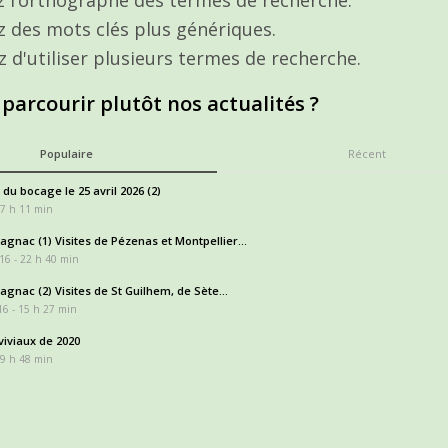
ez des mots clés plus génériques.
z d'utiliser plusieurs termes de recherche.
 parcourir plutôt nos actualités ?
Populaire
Récent
 du bocage le 25 avril 2026 (2)
17 h 11 min
gnac (1) Visites de Pézenas et Montpellier...
16 - 22 h 40 min
gnac (2) Visites de St Guilhem, de Sète...
6 - 15 h 27 min
iviaux de 2020
 9 h 48 min