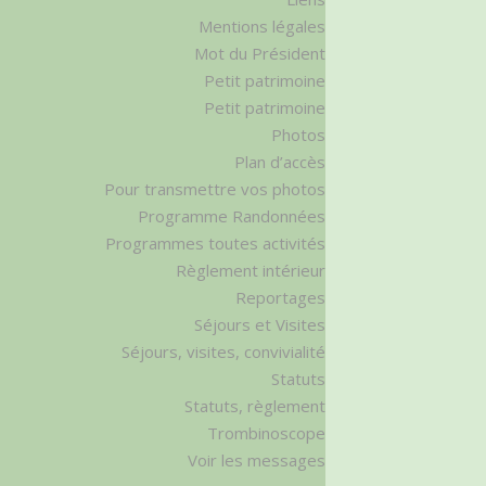
Mentions légales
Mot du Président
Petit patrimoine
Petit patrimoine
Photos
Plan d’accès
Pour transmettre vos photos
Programme Randonnées
Programmes toutes activités
Règlement intérieur
Reportages
Séjours et Visites
Séjours, visites, convivialité
Statuts
Statuts, règlement
Trombinoscope
Voir les messages