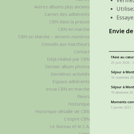
Autres albums plus anciens
Utilis
Carnet des adhérents
Essaye
CBN dans la presse
CBN en marche
Envie de
CBN en Marche – Anciens numéros
Conseils aux marcheurs
Contact
l’Asie au cœur
Déjà réalisé par CBN
25 juin 2026 - 
Dernier album photos
Séjour à Monta
Dernières activités
16 novembre 20
Espace adhérents
Séjour à Monta
essai CBN en marche
19 décembre 201
Fleurs
Moments conv
Historique
5 janvier 2021 -
Historique détaillé de CBN
L’esprit CBN
Le Bureau et le C.A.
Liens