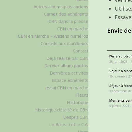
Autres albums plus anciens
Utilis
Carnet des adhérents
Essaye
CBN dans la presse
CBN en marche
Envie de
CBN en Marche – Anciens numéros
Conseils aux marcheurs
Contact
l’Asie au cœur
Déjà réalisé par CBN
25 juin 2026 - 
Dernier album photos
Séjour à Monta
Dernières activités
16 novembre 20
Espace adhérents
Séjour à Monta
essai CBN en marche
19 décembre 201
Fleurs
Moments conv
Historique
5 janvier 2021 -
Historique détaillé de CBN
L’esprit CBN
Le Bureau et le C.A.
Liens