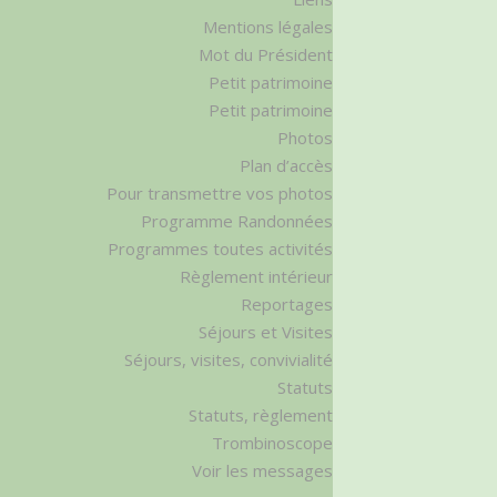
Mentions légales
Mot du Président
Petit patrimoine
Petit patrimoine
Photos
Plan d’accès
Pour transmettre vos photos
Programme Randonnées
Programmes toutes activités
Règlement intérieur
Reportages
Séjours et Visites
Séjours, visites, convivialité
Statuts
Statuts, règlement
Trombinoscope
Voir les messages