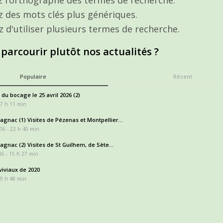
ez des mots clés plus génériques.
z d'utiliser plusieurs termes de recherche.
 parcourir plutôt nos actualités ?
Populaire
Récent
 du bocage le 25 avril 2026 (2)
17 h 11 min
gnac (1) Visites de Pézenas et Montpellier...
16 - 22 h 40 min
gnac (2) Visites de St Guilhem, de Sète...
6 - 15 h 27 min
iviaux de 2020
 9 h 48 min