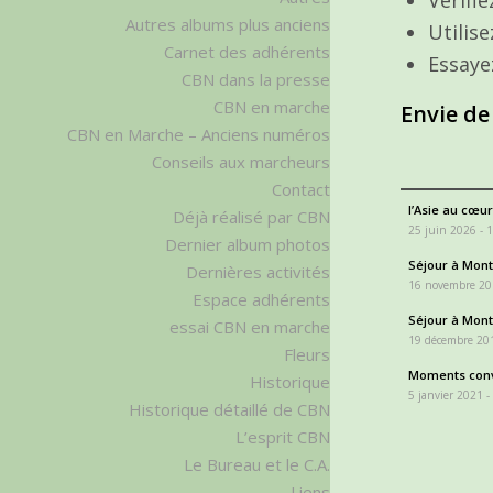
Autres albums plus anciens
Utilis
Carnet des adhérents
Essaye
CBN dans la presse
CBN en marche
Envie de
CBN en Marche – Anciens numéros
Conseils aux marcheurs
Contact
l’Asie au cœur
Déjà réalisé par CBN
25 juin 2026 - 
Dernier album photos
Séjour à Monta
Dernières activités
16 novembre 20
Espace adhérents
Séjour à Monta
essai CBN en marche
19 décembre 201
Fleurs
Moments conv
Historique
5 janvier 2021 -
Historique détaillé de CBN
L’esprit CBN
Le Bureau et le C.A.
Liens