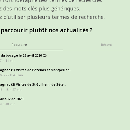
ez des mots clés plus génériques.
z d'utiliser plusieurs termes de recherche.
 parcourir plutôt nos actualités ?
Populaire
Récent
 du bocage le 25 avril 2026 (2)
17 h 11 min
gnac (1) Visites de Pézenas et Montpellier...
16 - 22 h 40 min
gnac (2) Visites de St Guilhem, de Sète...
6 - 15 h 27 min
iviaux de 2020
 9 h 48 min