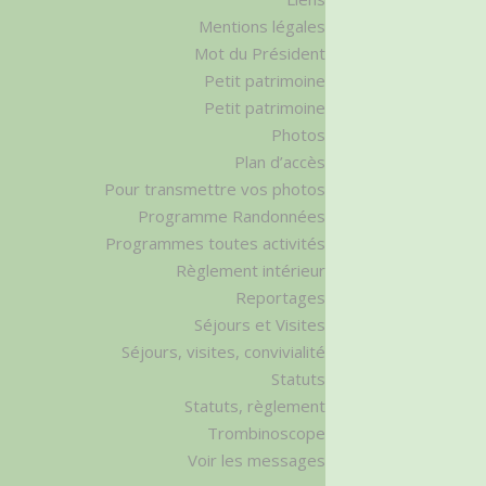
Mentions légales
Mot du Président
Petit patrimoine
Petit patrimoine
Photos
Plan d’accès
Pour transmettre vos photos
Programme Randonnées
Programmes toutes activités
Règlement intérieur
Reportages
Séjours et Visites
Séjours, visites, convivialité
Statuts
Statuts, règlement
Trombinoscope
Voir les messages