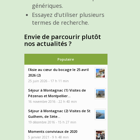
génériques.
Essayez d'utiliser plusieurs
termes de recherche.
Envie de parcourir plutôt
nos actualités ?
Populaire
l’Asie au cœur du bocage le 25 avril
2026 (2)
25 juin 2026 - 17 h 11 min
Séjour à Montagnac (1) Visites de
Pézenas et Montpellier...
16 novembre 2016 - 22 h 40 min
Séjour à Montagnac (2) Visites de St
Guilhem, de Sète...
19 décembre 2016 - 15 h 27 min
Moments conviviaux de 2020
5 janvier 2021 - 9 h 48 min