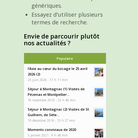
génériques.
Essayez d'utiliser plusieurs
termes de recherche.
Envie de parcourir plutôt
nos actualités ?
Populaire
l’Asie au cœur du bocage le 25 avril
2026 (2)
25 juin 2026 - 17 h 11 min
Séjour à Montagnac (1) Visites de
Pézenas et Montpellier...
16 novembre 2016 - 22 h 40 min
Séjour à Montagnac (2) Visites de St
Guilhem, de Sète...
19 décembre 2016 - 15 h 27 min
Moments conviviaux de 2020
5 janvier 2021 - 9 h 48 min