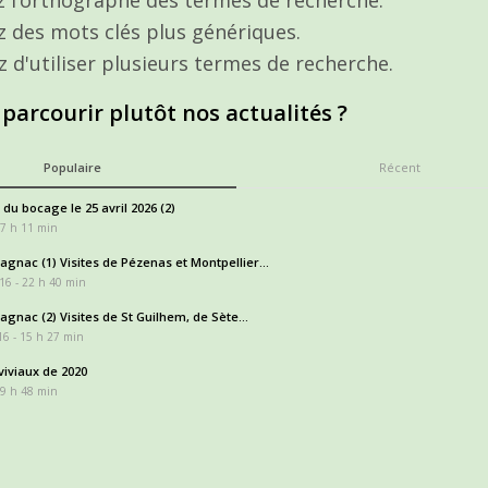
ez des mots clés plus génériques.
z d'utiliser plusieurs termes de recherche.
 parcourir plutôt nos actualités ?
Populaire
Récent
 du bocage le 25 avril 2026 (2)
17 h 11 min
gnac (1) Visites de Pézenas et Montpellier...
16 - 22 h 40 min
gnac (2) Visites de St Guilhem, de Sète...
6 - 15 h 27 min
iviaux de 2020
 9 h 48 min