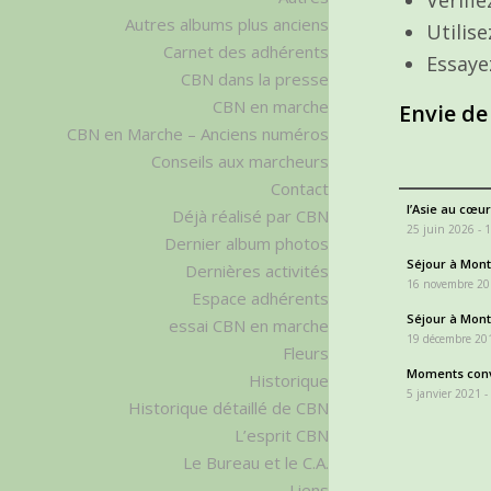
Autres albums plus anciens
Utilis
Carnet des adhérents
Essaye
CBN dans la presse
CBN en marche
Envie de
CBN en Marche – Anciens numéros
Conseils aux marcheurs
Contact
l’Asie au cœur
Déjà réalisé par CBN
25 juin 2026 - 
Dernier album photos
Séjour à Monta
Dernières activités
16 novembre 20
Espace adhérents
Séjour à Monta
essai CBN en marche
19 décembre 201
Fleurs
Moments conv
Historique
5 janvier 2021 -
Historique détaillé de CBN
L’esprit CBN
Le Bureau et le C.A.
Liens