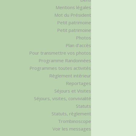
Mentions légales
Mot du Président
Petit patrimoine
Petit patrimoine
Photos
Plan d’accès
Pour transmettre vos photos
Programme Randonnées
Programmes toutes activités
Règlement intérieur
Reportages
Séjours et Visites
Séjours, visites, convivialité
Statuts
Statuts, règlement
Trombinoscope
Voir les messages