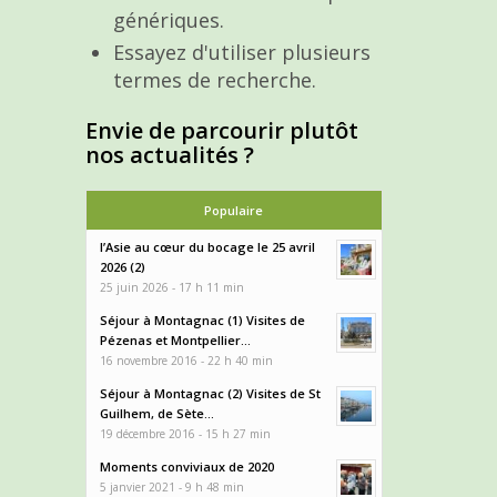
génériques.
Essayez d'utiliser plusieurs
termes de recherche.
Envie de parcourir plutôt
nos actualités ?
Populaire
l’Asie au cœur du bocage le 25 avril
2026 (2)
25 juin 2026 - 17 h 11 min
Séjour à Montagnac (1) Visites de
Pézenas et Montpellier...
16 novembre 2016 - 22 h 40 min
Séjour à Montagnac (2) Visites de St
Guilhem, de Sète...
19 décembre 2016 - 15 h 27 min
Moments conviviaux de 2020
5 janvier 2021 - 9 h 48 min