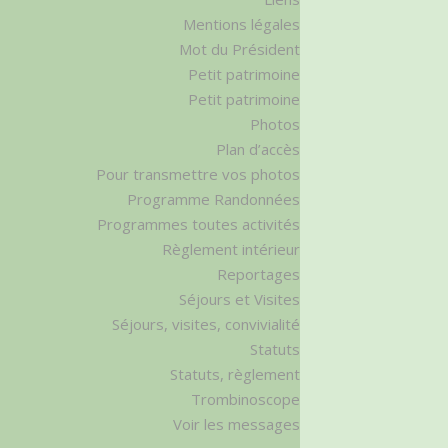
Mentions légales
Mot du Président
Petit patrimoine
Petit patrimoine
Photos
Plan d’accès
Pour transmettre vos photos
Programme Randonnées
Programmes toutes activités
Règlement intérieur
Reportages
Séjours et Visites
Séjours, visites, convivialité
Statuts
Statuts, règlement
Trombinoscope
Voir les messages