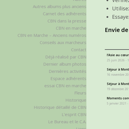
Autres albums plus anciens
Utilis
Carnet des adhérents
Essaye
CBN dans la presse
CBN en marche
Envie de
CBN en Marche – Anciens numéros
Conseils aux marcheurs
Contact
l’Asie au cœur
Déjà réalisé par CBN
25 juin 2026 - 
Dernier album photos
Séjour à Monta
Dernières activités
16 novembre 20
Espace adhérents
Séjour à Monta
essai CBN en marche
19 décembre 201
Fleurs
Moments conv
Historique
5 janvier 2021 -
Historique détaillé de CBN
L’esprit CBN
Le Bureau et le C.A.
Liens