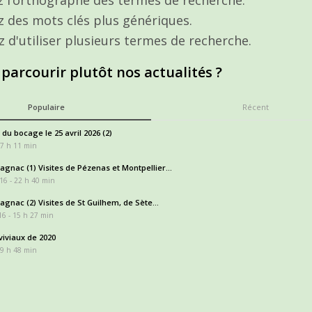
ez des mots clés plus génériques.
z d'utiliser plusieurs termes de recherche.
 parcourir plutôt nos actualités ?
Populaire
Récent
 du bocage le 25 avril 2026 (2)
17 h 11 min
gnac (1) Visites de Pézenas et Montpellier...
16 - 22 h 40 min
gnac (2) Visites de St Guilhem, de Sète...
6 - 15 h 27 min
iviaux de 2020
 9 h 48 min