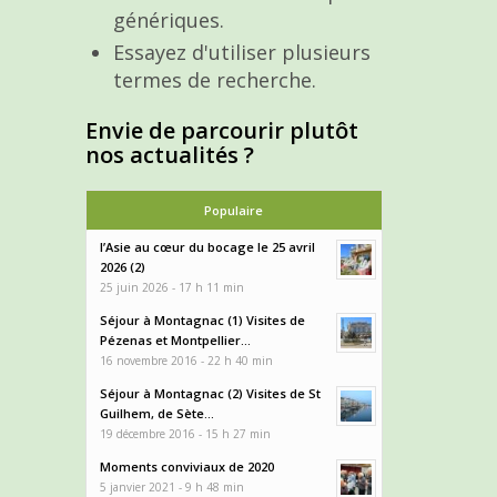
génériques.
Essayez d'utiliser plusieurs
termes de recherche.
Envie de parcourir plutôt
nos actualités ?
Populaire
l’Asie au cœur du bocage le 25 avril
2026 (2)
25 juin 2026 - 17 h 11 min
Séjour à Montagnac (1) Visites de
Pézenas et Montpellier...
16 novembre 2016 - 22 h 40 min
Séjour à Montagnac (2) Visites de St
Guilhem, de Sète...
19 décembre 2016 - 15 h 27 min
Moments conviviaux de 2020
5 janvier 2021 - 9 h 48 min