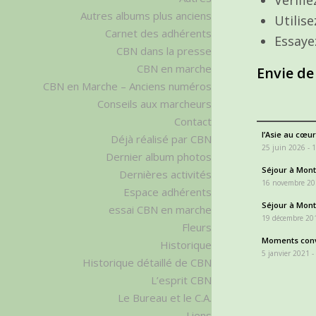
Autres albums plus anciens
Utilis
Carnet des adhérents
Essaye
CBN dans la presse
CBN en marche
Envie de
CBN en Marche – Anciens numéros
Conseils aux marcheurs
Contact
l’Asie au cœur
Déjà réalisé par CBN
25 juin 2026 - 
Dernier album photos
Séjour à Monta
Dernières activités
16 novembre 20
Espace adhérents
Séjour à Monta
essai CBN en marche
19 décembre 201
Fleurs
Moments conv
Historique
5 janvier 2021 -
Historique détaillé de CBN
L’esprit CBN
Le Bureau et le C.A.
Liens