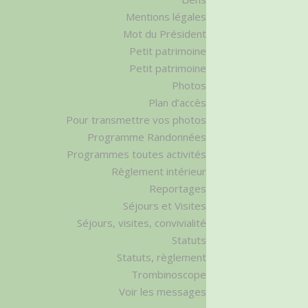
Mentions légales
Mot du Président
Petit patrimoine
Petit patrimoine
Photos
Plan d’accès
Pour transmettre vos photos
Programme Randonnées
Programmes toutes activités
Règlement intérieur
Reportages
Séjours et Visites
Séjours, visites, convivialité
Statuts
Statuts, règlement
Trombinoscope
Voir les messages