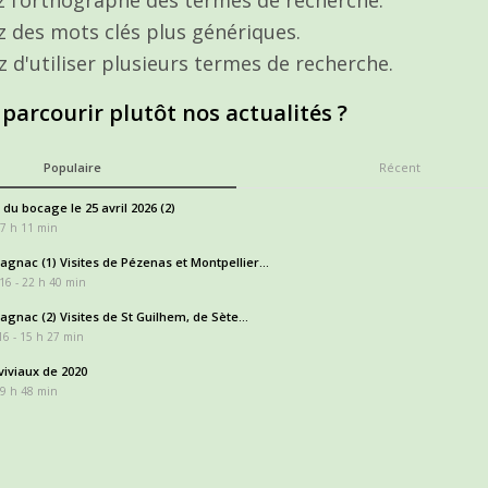
ez des mots clés plus génériques.
z d'utiliser plusieurs termes de recherche.
 parcourir plutôt nos actualités ?
Populaire
Récent
 du bocage le 25 avril 2026 (2)
17 h 11 min
gnac (1) Visites de Pézenas et Montpellier...
16 - 22 h 40 min
gnac (2) Visites de St Guilhem, de Sète...
6 - 15 h 27 min
iviaux de 2020
 9 h 48 min