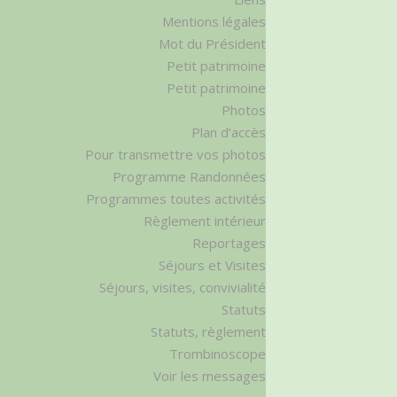
Mentions légales
Mot du Président
Petit patrimoine
Petit patrimoine
Photos
Plan d’accès
Pour transmettre vos photos
Programme Randonnées
Programmes toutes activités
Règlement intérieur
Reportages
Séjours et Visites
Séjours, visites, convivialité
Statuts
Statuts, règlement
Trombinoscope
Voir les messages