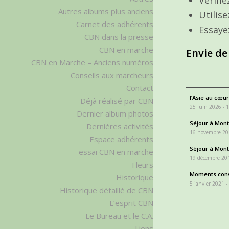
Autres albums plus anciens
Utilis
Carnet des adhérents
Essaye
CBN dans la presse
CBN en marche
Envie de
CBN en Marche – Anciens numéros
Conseils aux marcheurs
Contact
l’Asie au cœur
Déjà réalisé par CBN
25 juin 2026 - 
Dernier album photos
Séjour à Monta
Dernières activités
16 novembre 20
Espace adhérents
Séjour à Monta
essai CBN en marche
19 décembre 201
Fleurs
Moments conv
Historique
5 janvier 2021 -
Historique détaillé de CBN
L’esprit CBN
Le Bureau et le C.A.
Liens