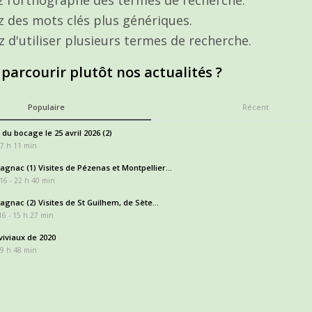
ez des mots clés plus génériques.
z d'utiliser plusieurs termes de recherche.
 parcourir plutôt nos actualités ?
Populaire
Récent
 du bocage le 25 avril 2026 (2)
17 h 11 min
gnac (1) Visites de Pézenas et Montpellier...
16 - 22 h 40 min
gnac (2) Visites de St Guilhem, de Sète...
6 - 15 h 27 min
iviaux de 2020
 9 h 48 min