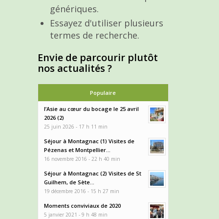
génériques.
Essayez d'utiliser plusieurs
termes de recherche.
Envie de parcourir plutôt
nos actualités ?
Populaire
l’Asie au cœur du bocage le 25 avril
2026 (2)
25 juin 2026 - 17 h 11 min
Séjour à Montagnac (1) Visites de
Pézenas et Montpellier...
16 novembre 2016 - 22 h 40 min
Séjour à Montagnac (2) Visites de St
Guilhem, de Sète...
19 décembre 2016 - 15 h 27 min
Moments conviviaux de 2020
5 janvier 2021 - 9 h 48 min