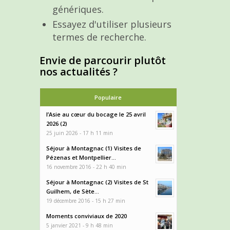
génériques.
Essayez d'utiliser plusieurs
termes de recherche.
Envie de parcourir plutôt
nos actualités ?
Populaire
l’Asie au cœur du bocage le 25 avril
2026 (2)
25 juin 2026 - 17 h 11 min
Séjour à Montagnac (1) Visites de
Pézenas et Montpellier...
16 novembre 2016 - 22 h 40 min
Séjour à Montagnac (2) Visites de St
Guilhem, de Sète...
19 décembre 2016 - 15 h 27 min
Moments conviviaux de 2020
5 janvier 2021 - 9 h 48 min