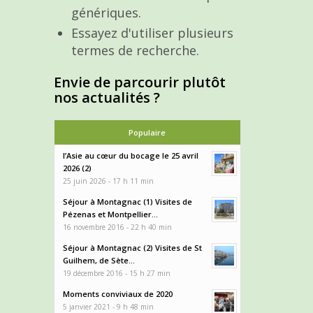
génériques.
Essayez d'utiliser plusieurs
termes de recherche.
Envie de parcourir plutôt
nos actualités ?
Populaire
l’Asie au cœur du bocage le 25 avril
2026 (2)
25 juin 2026 - 17 h 11 min
Séjour à Montagnac (1) Visites de
Pézenas et Montpellier...
16 novembre 2016 - 22 h 40 min
Séjour à Montagnac (2) Visites de St
Guilhem, de Sète...
19 décembre 2016 - 15 h 27 min
Moments conviviaux de 2020
5 janvier 2021 - 9 h 48 min