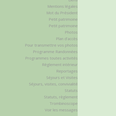
Mentions légales
Mot du Président
Petit patrimoine
Petit patrimoine
Photos
Plan d’accès
Pour transmettre vos photos
Programme Randonnées
Programmes toutes activités
Règlement intérieur
Reportages
Séjours et Visites
Séjours, visites, convivialité
Statuts
Statuts, règlement
Trombinoscope
Voir les messages