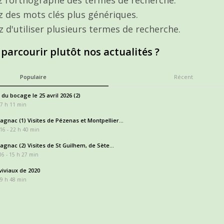
ez des mots clés plus génériques.
z d'utiliser plusieurs termes de recherche.
 parcourir plutôt nos actualités ?
Populaire
Récent
 du bocage le 25 avril 2026 (2)
17 h 11 min
gnac (1) Visites de Pézenas et Montpellier...
16 - 22 h 40 min
gnac (2) Visites de St Guilhem, de Sète...
6 - 15 h 27 min
iviaux de 2020
 9 h 48 min