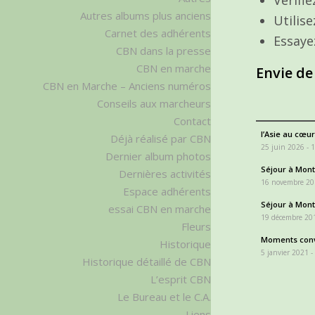
Autres albums plus anciens
Utilis
Carnet des adhérents
Essaye
CBN dans la presse
CBN en marche
Envie de
CBN en Marche – Anciens numéros
Conseils aux marcheurs
Contact
l’Asie au cœur
Déjà réalisé par CBN
25 juin 2026 - 
Dernier album photos
Séjour à Monta
Dernières activités
16 novembre 20
Espace adhérents
Séjour à Monta
essai CBN en marche
19 décembre 201
Fleurs
Moments conv
Historique
5 janvier 2021 -
Historique détaillé de CBN
L’esprit CBN
Le Bureau et le C.A.
Liens