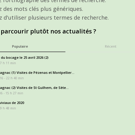
ez des mots clés plus génériques.
z d'utiliser plusieurs termes de recherche.
 parcourir plutôt nos actualités ?
Populaire
Récent
 du bocage le 25 avril 2026 (2)
17 h 11 min
gnac (1) Visites de Pézenas et Montpellier...
16 - 22 h 40 min
gnac (2) Visites de St Guilhem, de Sète...
6 - 15 h 27 min
iviaux de 2020
 9 h 48 min