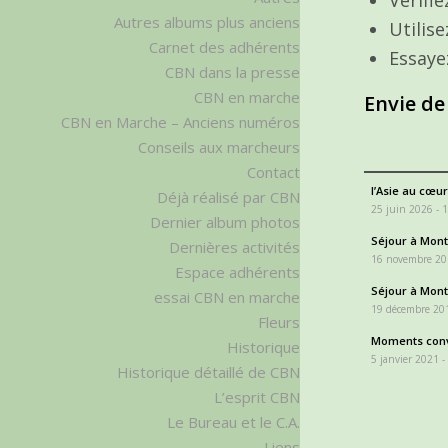
Autres albums plus anciens
Utilis
Carnet des adhérents
Essaye
CBN dans la presse
CBN en marche
Envie de
CBN en Marche – Anciens numéros
Conseils aux marcheurs
Contact
l’Asie au cœur
Déjà réalisé par CBN
25 juin 2026 - 
Dernier album photos
Séjour à Monta
Dernières activités
16 novembre 20
Espace adhérents
Séjour à Monta
essai CBN en marche
19 décembre 201
Fleurs
Moments conv
Historique
5 janvier 2021 -
Historique détaillé de CBN
L’esprit CBN
Le Bureau et le C.A.
Liens