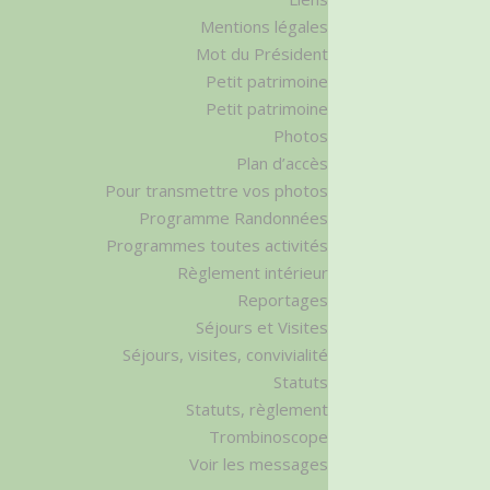
Mentions légales
Mot du Président
Petit patrimoine
Petit patrimoine
Photos
Plan d’accès
Pour transmettre vos photos
Programme Randonnées
Programmes toutes activités
Règlement intérieur
Reportages
Séjours et Visites
Séjours, visites, convivialité
Statuts
Statuts, règlement
Trombinoscope
Voir les messages