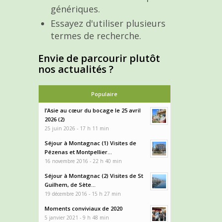
génériques.
Essayez d'utiliser plusieurs
termes de recherche.
Envie de parcourir plutôt
nos actualités ?
Populaire
l’Asie au cœur du bocage le 25 avril
2026 (2)
25 juin 2026 - 17 h 11 min
Séjour à Montagnac (1) Visites de
Pézenas et Montpellier...
16 novembre 2016 - 22 h 40 min
Séjour à Montagnac (2) Visites de St
Guilhem, de Sète...
19 décembre 2016 - 15 h 27 min
Moments conviviaux de 2020
5 janvier 2021 - 9 h 48 min