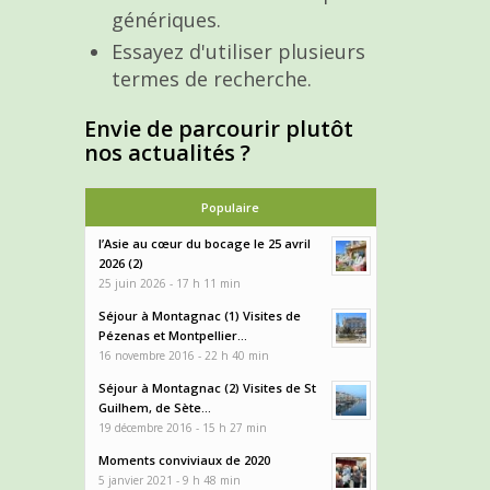
génériques.
Essayez d'utiliser plusieurs
termes de recherche.
Envie de parcourir plutôt
nos actualités ?
Populaire
l’Asie au cœur du bocage le 25 avril
2026 (2)
25 juin 2026 - 17 h 11 min
Séjour à Montagnac (1) Visites de
Pézenas et Montpellier...
16 novembre 2016 - 22 h 40 min
Séjour à Montagnac (2) Visites de St
Guilhem, de Sète...
19 décembre 2016 - 15 h 27 min
Moments conviviaux de 2020
5 janvier 2021 - 9 h 48 min