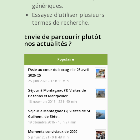
génériques.
Essayez d'utiliser plusieurs
termes de recherche.
Envie de parcourir plutôt
nos actualités ?
Populaire
l’Asie au cœur du bocage le 25 avril
2026 (2)
25 juin 2026 - 17 h 11 min
Séjour à Montagnac (1) Visites de
Pézenas et Montpellier...
16 novembre 2016 - 22 h 40 min
Séjour à Montagnac (2) Visites de St
Guilhem, de Sète...
19 décembre 2016 - 15 h 27 min
Moments conviviaux de 2020
5 janvier 2021 - 9 h 48 min