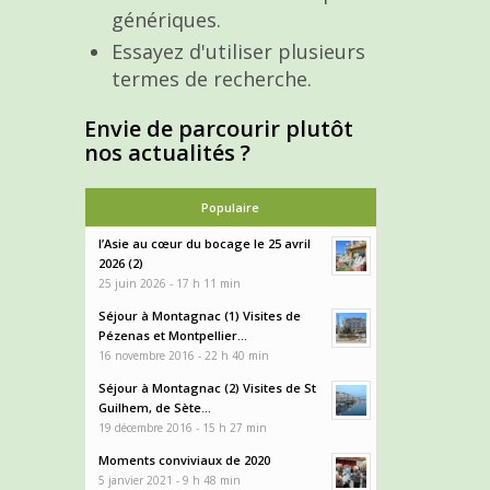
génériques.
Essayez d'utiliser plusieurs
termes de recherche.
Envie de parcourir plutôt
nos actualités ?
Populaire
l’Asie au cœur du bocage le 25 avril
2026 (2)
25 juin 2026 - 17 h 11 min
Séjour à Montagnac (1) Visites de
Pézenas et Montpellier...
16 novembre 2016 - 22 h 40 min
Séjour à Montagnac (2) Visites de St
Guilhem, de Sète...
19 décembre 2016 - 15 h 27 min
Moments conviviaux de 2020
5 janvier 2021 - 9 h 48 min