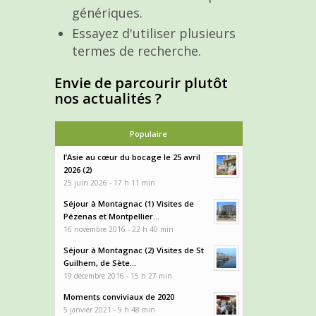
génériques.
Essayez d'utiliser plusieurs
termes de recherche.
Envie de parcourir plutôt
nos actualités ?
Populaire
l’Asie au cœur du bocage le 25 avril
2026 (2)
25 juin 2026 - 17 h 11 min
Séjour à Montagnac (1) Visites de
Pézenas et Montpellier...
16 novembre 2016 - 22 h 40 min
Séjour à Montagnac (2) Visites de St
Guilhem, de Sète...
19 décembre 2016 - 15 h 27 min
Moments conviviaux de 2020
5 janvier 2021 - 9 h 48 min