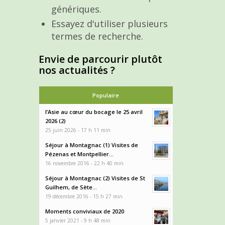
génériques.
Essayez d'utiliser plusieurs
termes de recherche.
Envie de parcourir plutôt
nos actualités ?
Populaire
l’Asie au cœur du bocage le 25 avril
2026 (2)
25 juin 2026 - 17 h 11 min
Séjour à Montagnac (1) Visites de
Pézenas et Montpellier...
16 novembre 2016 - 22 h 40 min
Séjour à Montagnac (2) Visites de St
Guilhem, de Sète...
19 décembre 2016 - 15 h 27 min
Moments conviviaux de 2020
5 janvier 2021 - 9 h 48 min