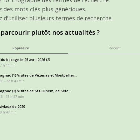
ez des mots clés plus génériques.
z d'utiliser plusieurs termes de recherche.
 parcourir plutôt nos actualités ?
Populaire
Récent
 du bocage le 25 avril 2026 (2)
17 h 11 min
gnac (1) Visites de Pézenas et Montpellier...
16 - 22 h 40 min
gnac (2) Visites de St Guilhem, de Sète...
6 - 15 h 27 min
iviaux de 2020
 9 h 48 min