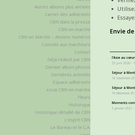
Autres albums plus anciens
Utilis
Carnet des adhérents
Essaye
CBN dans la presse
CBN en marche
Envie de
CBN en Marche – Anciens numéros
Conseils aux marcheurs
Contact
l’Asie au cœur
Déjà réalisé par CBN
25 juin 2026 - 
Dernier album photos
Séjour à Monta
Dernières activités
16 novembre 20
Espace adhérents
Séjour à Monta
essai CBN en marche
19 décembre 201
Fleurs
Moments conv
Historique
5 janvier 2021 -
Historique détaillé de CBN
L’esprit CBN
Le Bureau et le C.A.
Liens