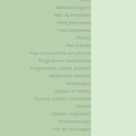
Mentions légales
Mot du Président
Petit patrimoine
Petit patrimoine
Photos
Plan d’accès
Pour transmettre vos photos
Programme Randonnées
Programmes toutes activités
Règlement intérieur
Reportages
Séjours et Visites
Séjours, visites, convivialité
Statuts
Statuts, règlement
Trombinoscope
Voir les messages