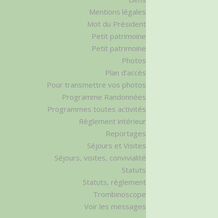
Mentions légales
Mot du Président
Petit patrimoine
Petit patrimoine
Photos
Plan d’accès
Pour transmettre vos photos
Programme Randonnées
Programmes toutes activités
Règlement intérieur
Reportages
Séjours et Visites
Séjours, visites, convivialité
Statuts
Statuts, règlement
Trombinoscope
Voir les messages