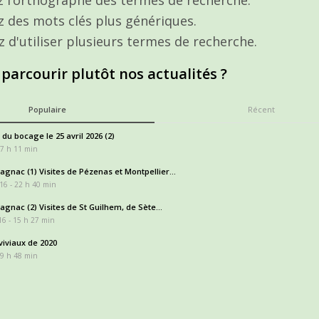
ez des mots clés plus génériques.
z d'utiliser plusieurs termes de recherche.
 parcourir plutôt nos actualités ?
Populaire
Récent
 du bocage le 25 avril 2026 (2)
17 h 11 min
gnac (1) Visites de Pézenas et Montpellier...
16 - 22 h 40 min
gnac (2) Visites de St Guilhem, de Sète...
6 - 15 h 27 min
iviaux de 2020
 9 h 48 min