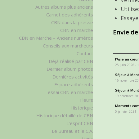
Autres albums plus anciens
Utilis
Carnet des adhérents
Essaye
CBN dans la presse
CBN en marche
Envie de
CBN en Marche – Anciens numéros
Conseils aux marcheurs
Contact
l’Asie au cœur
Déjà réalisé par CBN
25 juin 2026 - 
Dernier album photos
Séjour à Monta
Dernières activités
16 novembre 20
Espace adhérents
Séjour à Monta
essai CBN en marche
19 décembre 201
Fleurs
Moments conv
Historique
5 janvier 2021 -
Historique détaillé de CBN
L’esprit CBN
Le Bureau et le C.A.
Liens