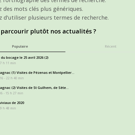
ez des mots clés plus génériques.
z d'utiliser plusieurs termes de recherche.
 parcourir plutôt nos actualités ?
Populaire
Récent
 du bocage le 25 avril 2026 (2)
17 h 11 min
gnac (1) Visites de Pézenas et Montpellier...
16 - 22 h 40 min
gnac (2) Visites de St Guilhem, de Sète...
6 - 15 h 27 min
iviaux de 2020
 9 h 48 min