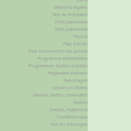
Mentions légales
Mot du Président
Petit patrimoine
Petit patrimoine
Photos
Plan d’accès
Pour transmettre vos photos
Programme Randonnées
Programmes toutes activités
Règlement intérieur
Reportages
Séjours et Visites
Séjours, visites, convivialité
Statuts
Statuts, règlement
Trombinoscope
Voir les messages