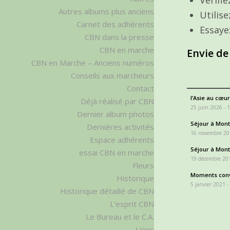
Autres albums plus anciens
Utilis
Carnet des adhérents
Essaye
CBN dans la presse
CBN en marche
Envie de
CBN en Marche – Anciens numéros
Conseils aux marcheurs
Contact
l’Asie au cœur
Déjà réalisé par CBN
25 juin 2026 - 
Dernier album photos
Séjour à Monta
Dernières activités
16 novembre 20
Espace adhérents
Séjour à Monta
essai CBN en marche
19 décembre 201
Fleurs
Moments conv
Historique
5 janvier 2021 -
Historique détaillé de CBN
L’esprit CBN
Le Bureau et le C.A.
Liens