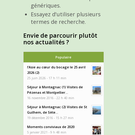
génériques.
Essayez d'utiliser plusieurs
termes de recherche.
Envie de parcourir plutôt
nos actualités ?
Populaire
l’Asie au cœur du bocage le 25 avril
2026 (2)
25 juin 2026 - 17 h 11 min
Séjour à Montagnac (1) Visites de
Pézenas et Montpellier...
16 novembre 2016 - 22 h 40 min
Séjour à Montagnac (2) Visites de St
Guilhem, de Sète...
19 décembre 2016 - 15 h 27 min
Moments conviviaux de 2020
5 janvier 2021 - 9 h 48 min