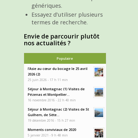
génériques.
Essayez d'utiliser plusieurs
termes de recherche.
Envie de parcourir plutôt
nos actualités ?
Populaire
l’Asie au cœur du bocage le 25 avril
2026 (2)
25 juin 2026 - 17 h 11 min
Séjour à Montagnac (1) Visites de
Pézenas et Montpellier...
16 novembre 2016 - 22 h 40 min
Séjour à Montagnac (2) Visites de St
Guilhem, de Sète...
19 décembre 2016 - 15 h 27 min
Moments conviviaux de 2020
5 janvier 2021 - 9 h 48 min