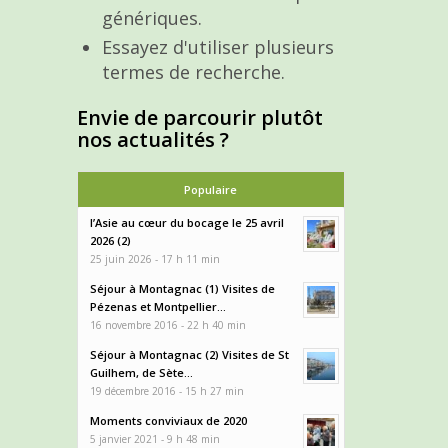
génériques.
Essayez d'utiliser plusieurs
termes de recherche.
Envie de parcourir plutôt
nos actualités ?
Populaire
l’Asie au cœur du bocage le 25 avril
2026 (2)
25 juin 2026 - 17 h 11 min
Séjour à Montagnac (1) Visites de
Pézenas et Montpellier...
16 novembre 2016 - 22 h 40 min
Séjour à Montagnac (2) Visites de St
Guilhem, de Sète...
19 décembre 2016 - 15 h 27 min
Moments conviviaux de 2020
5 janvier 2021 - 9 h 48 min