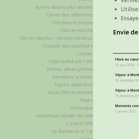
Autres albums plus anciens
Utilis
Carnet des adhérents
Essaye
CBN dans la presse
CBN en marche
Envie de
CBN en Marche – Anciens numéros
Conseils aux marcheurs
Contact
l’Asie au cœur
Déjà réalisé par CBN
25 juin 2026 - 
Dernier album photos
Séjour à Monta
Dernières activités
16 novembre 20
Espace adhérents
Séjour à Monta
essai CBN en marche
19 décembre 201
Fleurs
Moments conv
Historique
5 janvier 2021 -
Historique détaillé de CBN
L’esprit CBN
Le Bureau et le C.A.
Liens