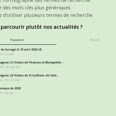
ez des mots clés plus génériques.
z d'utiliser plusieurs termes de recherche.
 parcourir plutôt nos actualités ?
Populaire
Récent
 du bocage le 25 avril 2026 (2)
17 h 11 min
gnac (1) Visites de Pézenas et Montpellier...
16 - 22 h 40 min
gnac (2) Visites de St Guilhem, de Sète...
6 - 15 h 27 min
iviaux de 2020
 9 h 48 min