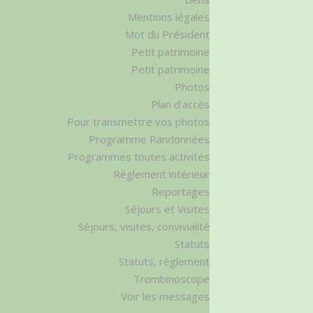
Mentions légales
Mot du Président
Petit patrimoine
Petit patrimoine
Photos
Plan d’accès
Pour transmettre vos photos
Programme Randonnées
Programmes toutes activités
Règlement intérieur
Reportages
Séjours et Visites
Séjours, visites, convivialité
Statuts
Statuts, règlement
Trombinoscope
Voir les messages