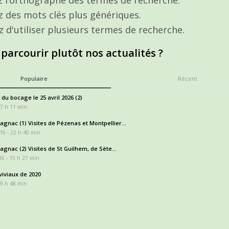
ez des mots clés plus génériques.
z d'utiliser plusieurs termes de recherche.
 parcourir plutôt nos actualités ?
Populaire
Récent
 du bocage le 25 avril 2026 (2)
17 h 11 min
gnac (1) Visites de Pézenas et Montpellier...
16 - 22 h 40 min
gnac (2) Visites de St Guilhem, de Sète...
6 - 15 h 27 min
iviaux de 2020
 9 h 48 min