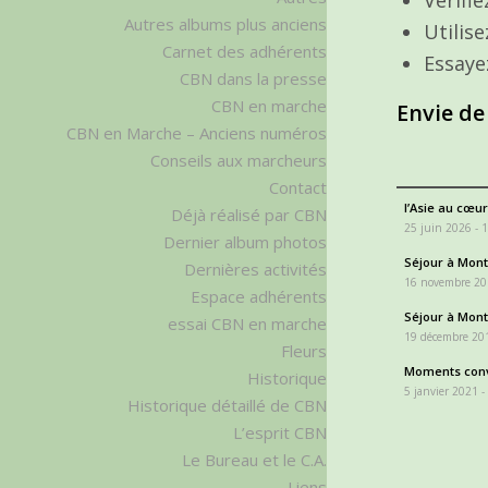
Autres albums plus anciens
Utilis
Carnet des adhérents
Essaye
CBN dans la presse
CBN en marche
Envie de
CBN en Marche – Anciens numéros
Conseils aux marcheurs
Contact
l’Asie au cœur
Déjà réalisé par CBN
25 juin 2026 - 
Dernier album photos
Séjour à Monta
Dernières activités
16 novembre 20
Espace adhérents
Séjour à Monta
essai CBN en marche
19 décembre 201
Fleurs
Moments conv
Historique
5 janvier 2021 -
Historique détaillé de CBN
L’esprit CBN
Le Bureau et le C.A.
Liens