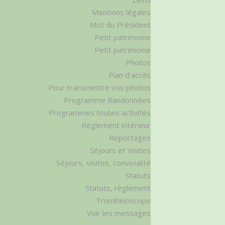
Mentions légales
Mot du Président
Petit patrimoine
Petit patrimoine
Photos
Plan d’accès
Pour transmettre vos photos
Programme Randonnées
Programmes toutes activités
Règlement intérieur
Reportages
Séjours et Visites
Séjours, visites, convivialité
Statuts
Statuts, règlement
Trombinoscope
Voir les messages