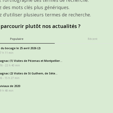
ez des mots clés plus génériques.
z d'utiliser plusieurs termes de recherche.
 parcourir plutôt nos actualités ?
Populaire
Récent
 du bocage le 25 avril 2026 (2)
17 h 11 min
gnac (1) Visites de Pézenas et Montpellier...
16 - 22 h 40 min
gnac (2) Visites de St Guilhem, de Sète...
6 - 15 h 27 min
iviaux de 2020
 9 h 48 min