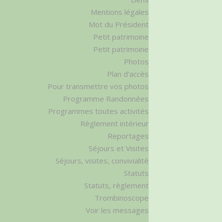
Mentions légales
Mot du Président
Petit patrimoine
Petit patrimoine
Photos
Plan d’accès
Pour transmettre vos photos
Programme Randonnées
Programmes toutes activités
Règlement intérieur
Reportages
Séjours et Visites
Séjours, visites, convivialité
Statuts
Statuts, règlement
Trombinoscope
Voir les messages