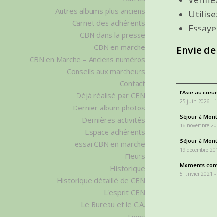
Autres albums plus anciens
Utilis
Carnet des adhérents
Essaye
CBN dans la presse
CBN en marche
Envie de
CBN en Marche – Anciens numéros
Conseils aux marcheurs
Contact
l’Asie au cœur
Déjà réalisé par CBN
25 juin 2026 - 
Dernier album photos
Séjour à Monta
Dernières activités
16 novembre 20
Espace adhérents
Séjour à Monta
essai CBN en marche
19 décembre 201
Fleurs
Moments conv
Historique
5 janvier 2021 -
Historique détaillé de CBN
L’esprit CBN
Le Bureau et le C.A.
Liens